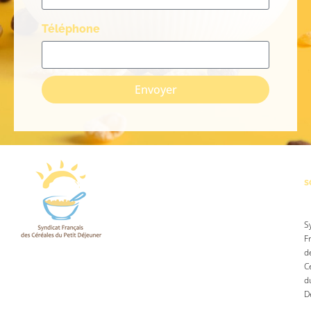
Téléphone
Envoyer
s
S
F
d
C
d
D